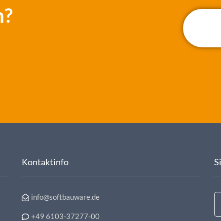
n?
Kontaktinfo
S
info@softbauware.de
+49 6103-37277-00